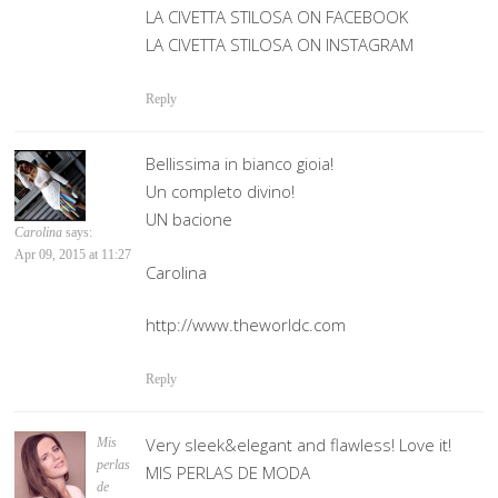
LA CIVETTA STILOSA ON FACEBOOK
LA CIVETTA STILOSA ON INSTAGRAM
Reply
Bellissima in bianco gioia!
Un completo divino!
UN bacione
Carolina
says:
Apr 09, 2015 at 11:27
Carolina
http://www.theworldc.com
Reply
Very sleek&elegant and flawless! Love it!
Mis
perlas
MIS PERLAS DE MODA
de