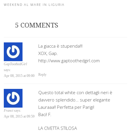
Post navigation
WEEKEND AL MARE IN LIGURIA
5 COMMENTS
La giacca è stupenda!!!
XOX, Gap.
http://www.gaptoothedgirl.com
GapToothedGirl
says:
Reply
Apr 08, 2015 at 09:00
Questo total white con dettagli neri è
davvero splendido… super elegante
Lauraaa!! Perfetta per Parigi!
Franci
says:
Baci! F.
Apr 08, 2015 at 09:59
‪LA CIVETTA STILOSA