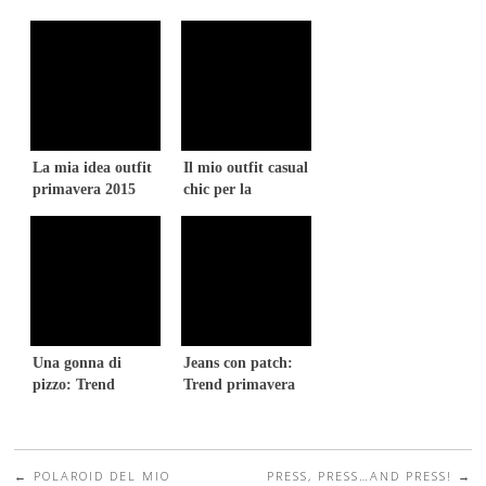
La mia idea outfit
Il mio outfit casual
primavera 2015
chic per la
primavera
Una gonna di
Jeans con patch:
pizzo: Trend
Trend primavera
primavera 2015
2015
←
POLAROID DEL MIO
PRESS, PRESS…AND PRESS!
→