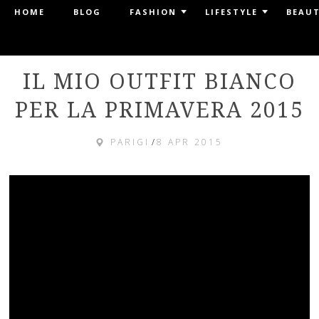
PURSES & I
Menu
HOME
BLOG
FASHION
LIFESTYLE
BEAU
SKIP TO CONTENT
by Laura Comolli
IL MIO OUTFIT BIANCO
PER LA PRIMAVERA 2015
PARIGI
/
8 APR 2015