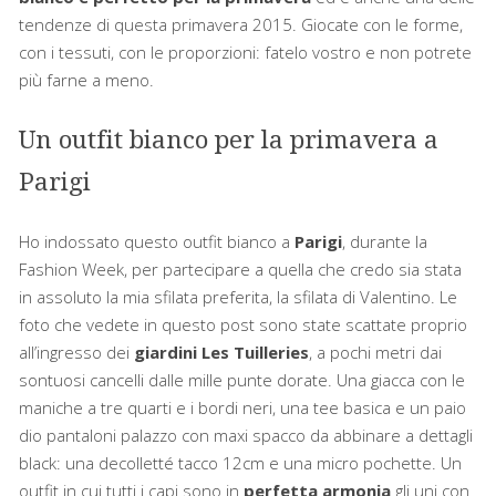
tendenze di questa primavera 2015. Giocate con le forme,
con i tessuti, con le proporzioni: fatelo vostro e non potrete
più farne a meno.
Un outfit bianco per la primavera a
Parigi
Ho indossato questo outfit bianco a
Parigi
, durante la
Fashion Week, per partecipare a quella che credo sia stata
in assoluto la mia sfilata preferita, la sfilata di Valentino. Le
foto che vedete in questo post sono state scattate proprio
all’ingresso dei
giardini Les Tuilleries
, a pochi metri dai
sontuosi cancelli dalle mille punte dorate. Una giacca con le
maniche a tre quarti e i bordi neri, una tee basica e un paio
dio pantaloni palazzo con maxi spacco da abbinare a dettagli
black: una decolletté tacco 12cm e una micro pochette. Un
outfit in cui tutti i capi sono in
perfetta armonia
gli uni con