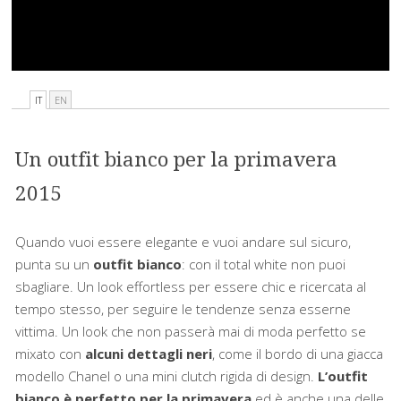
IT
EN
Un outfit bianco per la primavera
2015
Quando vuoi essere elegante e vuoi andare sul sicuro,
punta su un
outfit bianco
: con il total white non puoi
sbagliare. Un look effortless per essere chic e ricercata al
tempo stesso, per seguire le tendenze senza esserne
vittima. Un look che non passerà mai di moda perfetto se
mixato con
alcuni dettagli neri
, come il bordo di una giacca
modello Chanel o una mini clutch rigida di design.
L’outfit
bianco è perfetto per la primavera
ed è anche una delle