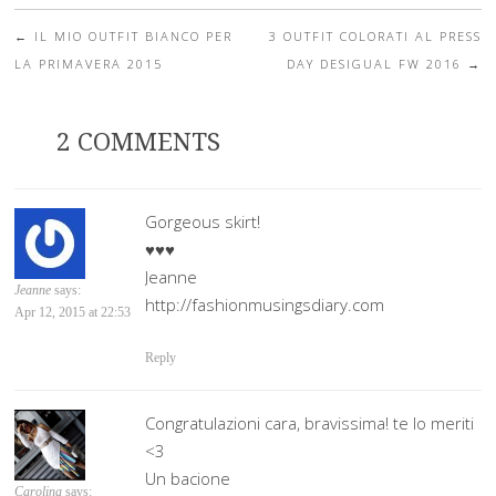
←
IL MIO OUTFIT BIANCO PER
3 OUTFIT COLORATI AL PRESS
Post navigation
LA PRIMAVERA 2015
DAY DESIGUAL FW 2016
→
2 COMMENTS
Gorgeous skirt!
♥♥♥
Jeanne
Jeanne
says:
http://fashionmusingsdiary.com
Apr 12, 2015 at 22:53
Reply
Congratulazioni cara, bravissima! te lo meriti
<3
Un bacione
Carolina
says: