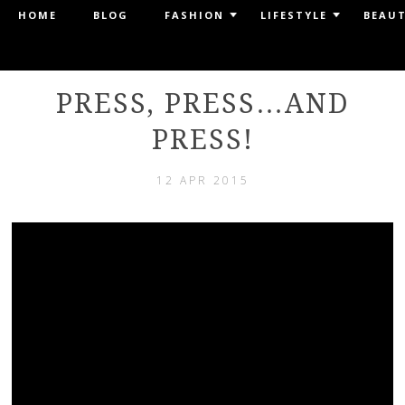
PURSES & I
Menu
HOME
BLOG
FASHION
LIFESTYLE
BEAU
SKIP TO CONTENT
by Laura Comolli
PRESS, PRESS…AND
PRESS!
12 APR 2015