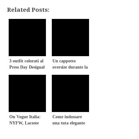
Related Posts:
3 outfit colorati al
Un cappotto
Press Day Desigual
oversize durante la
FW 2016
NYFW
On Vogue Italia:
Come indossare
NYFW, Lacoste
una tuta elegante
fashion show
alla New York
Fashion Week