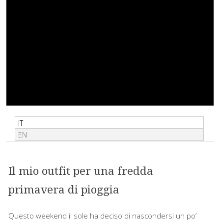
IT
EN
Il mio outfit per una fredda
primavera di pioggia
Questo weekend il sole ha deciso di nascondersi un po’