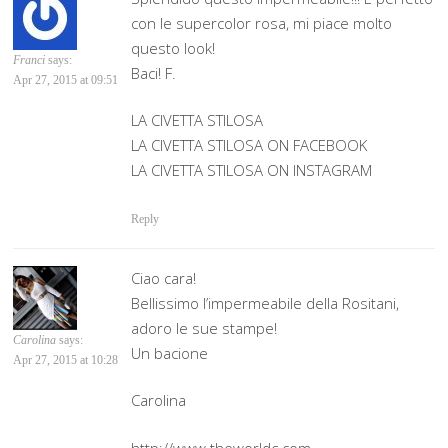
con le supercolor rosa, mi piace molto
questo look!
Franci
says:
Baci! F.
Apr 27, 2015 at 09:51
‪LA CIVETTA STILOSA
LA CIVETTA STILOSA ON FACEBOOK
LA CIVETTA STILOSA ON INSTAGRAM
Reply
Ciao cara!
Bellissimo l’impermeabile della Rositani,
adoro le sue stampe!
Carolina
says:
Un bacione
Apr 27, 2015 at 10:28
Carolina
http://www.theworldc.com