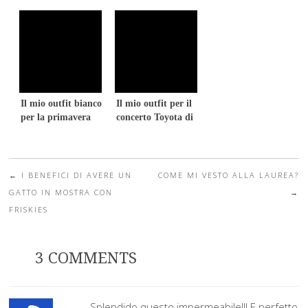
primavera
Il mio outfit bianco
Il mio outfit per il
per la primavera
concerto Toyota di
2015
quest’estate
←
I BENEFICI DI AVERE UN
COME MI VESTO ALLA LAUREA?
Post navigation
GATTO IN MOSTRA CON
→
FRISKIES
3 COMMENTS
Splendido questo impermeabile!!! E perfetto