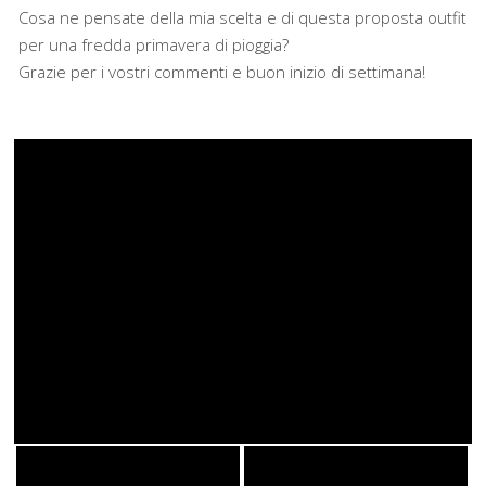
Cosa ne pensate della mia scelta e di questa proposta outfit
per una fredda primavera di pioggia?
Grazie per i vostri commenti e buon inizio di settimana!