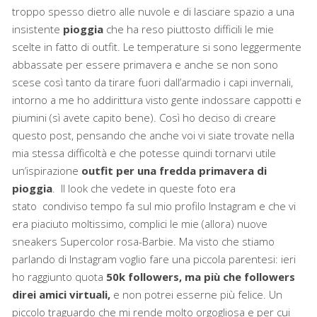
troppo spesso dietro alle nuvole e di lasciare spazio a una
insistente
pioggia
che ha reso piuttosto difficili le mie
scelte in fatto di outfit. Le temperature si sono leggermente
abbassate per essere primavera e anche se non sono
scese così tanto da tirare fuori dall’armadio i capi invernali,
intorno a me ho addirittura visto gente indossare cappotti e
piumini (sì avete capito bene). Così ho deciso di creare
questo post, pensando che anche voi vi siate trovate nella
mia stessa difficoltà e che potesse quindi tornarvi utile
un’ispirazione
outfit per una fredda primavera di
pioggia
. Il look che vedete in queste foto era
stato condiviso tempo fa sul mio profilo Instagram e che vi
era piaciuto moltissimo, complici le mie (allora) nuove
sneakers Supercolor rosa-Barbie. Ma visto che stiamo
parlando di Instagram voglio fare una piccola parentesi: ieri
ho raggiunto quota
50k followers, ma più che followers
direi amici virtuali,
e non potrei esserne più felice. Un
piccolo traguardo che mi rende molto orgogliosa e per cui