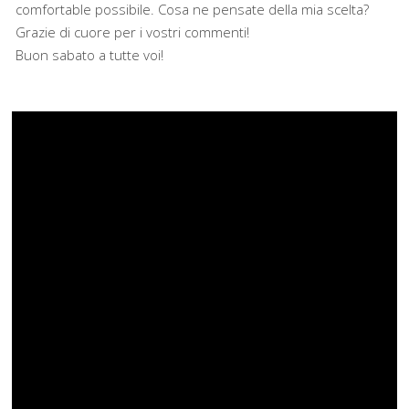
comfortable possibile. Cosa ne pensate della mia scelta?
Grazie di cuore per i vostri commenti!
Buon sabato a tutte voi!