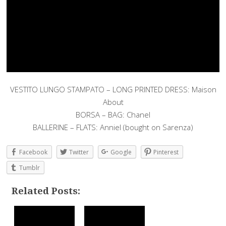
VESTITO LUNGO STAMPATO – LONG PRINTED DRESS: Maison
About
BORSA – BAG: Chanel
BALLERINE – FLATS: Anniel (bought on Sarenza)
Facebook
Twitter
Google
Pinterest
Tumblr
Related Posts: