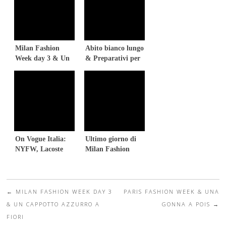
Milan Fashion
Abito bianco lungo
Week day 3 & Un
& Preparativi per
abito lungo
la Fashion Week
elegante
On Vogue Italia:
Ultimo giorno di
NYFW, Lacoste
Milan Fashion
fashion show
Week & Un abito
peplum
←
MILAN FASHION WEEK DAY 3
PARIS FASHION WEEK & UNA
Post navigation
& UN CAPPOTTO AZZURRO A
GONNA A POIS
→
FIORI