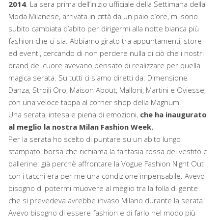
2014
. La sera prima dell’inizio ufficiale della Settimana della
Moda Milanese, arrivata in città da un paio d’ore, mi sono
subito cambiata d’abito per dirigermi alla notte bianca più
fashion che ci sia. Abbiamo girato tra appuntamenti, store
ed eventi, cercando di non perdere nulla di ciò che i nostri
brand del cuore avevano pensato di realizzare per quella
magica serata. Su tutti ci siamo diretti da: Dimensione
Danza, Stroili Oro, Maison About, Malloni, Martini e Oviesse,
con una veloce tappa al corner shop della Magnum.
Una serata, intesa e piena di emozioni,
che ha inaugurato
al meglio la nostra Milan Fashion Week.
Per la serata ho scelto di puntare su un abito lungo
stampato, borsa che richiama la fantasia rossa del vestito e
ballerine: già perchè affrontare la Vogue Fashion Night Out
con i tacchi era per me una condizione impensabile. Avevo
bisogno di potermi muovere al meglio tra la folla di gente
che si prevedeva avrebbe invaso Milano durante la serata.
Avevo bisogno di essere fashion e di farlo nel modo più