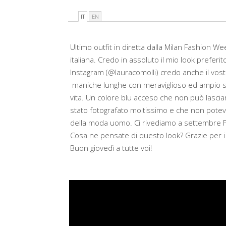
IT
EN
Ultimo outfit in diretta dalla Milan Fashion W
italiana. Credo in assoluto il mio look preferit
Instagram (@lauracomolli) credo anche il vost
maniche lunghe con meraviglioso ed ampio scol
vita. Un colore blu acceso che non può lascia
stato fotografato moltissimo e che non potev
della moda uomo. Ci rivediamo a settembre 
Cosa ne pensate di questo look? Grazie per i
Buon giovedì a tutte voi!