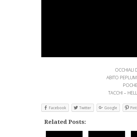
OCCHIALI 
ABITO PEPLUM 
POCHET
TACCHI – HEL
Facebook
Twitter
Google
Pint
Related Posts: