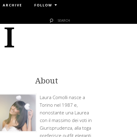
ARCHIVE
FOLLOW
 I
About
Laura Comolli nasce a
Torino nel 1987 e,
nonostante una Laurea
con il massimo dei voti in
Giurisprudenza, alla toga
preferisce outfit eleganti