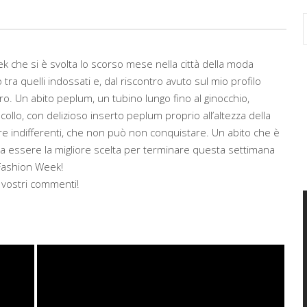
eek che si è svolta lo scorso mese nella città della moda
o tra quelli indossati e, dal riscontro avuto sul mio profilo
ro. Un abito peplum, un tubino lungo fino al ginocchio,
lo, con delizioso inserto peplum proprio all’altezza della
re indifferenti, che non può non conquistare. Un abito che è
a essere la migliore scelta per terminare questa settimana
Fashion Week!
 vostri commenti!