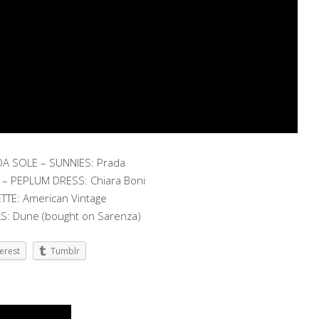
DA SOLE – SUNNIES: Prada
– PEPLUM DRESS: Chiara Boni
TE: American Vintage
LS: Dune (bought on Sarenza)
erest
Tumblr