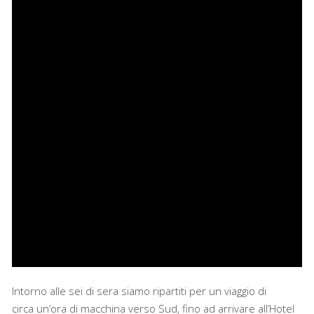
Intorno alle sei di sera siamo ripartiti per un viaggio di
circa un’ora di macchina verso Sud, fino ad arrivare all’Hotel