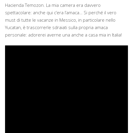
Hacienda Temozon. La mia camera era davvero
spettacolare: anche qui c’era l’amaca… Si perché il vero
must di tutte le vacanze in Messico, in particolare nello
Yucatan, è trascorrerle sdraiati sulla propria amaca
personale: adorerei averne una anche a casa mia in Italia!