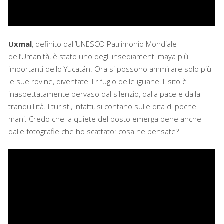
Uxmal
, definito dall’UNESCO Patrimonio Mondiale
dell’Umanità, è stato uno degli insediamenti maya più
importanti dello Yucatán. Ora si possono ammirare solo più
le sue rovine, diventate il rifugio delle iguane! Il sito è
inaspettatamente pervaso dal silenzio, dalla pace e dalla
tranquillità. I turisti, infatti, si contano sulle dita di poche
mani. Credo che la quiete del posto emerga bene anche
dalle fotografie che ho scattato: cosa ne pensate?