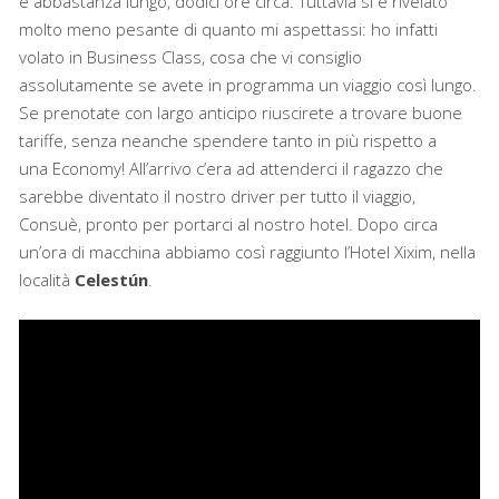
è abbastanza lungo, dodici ore circa. Tuttavia si è rivelato
molto meno pesante di quanto mi aspettassi: ho infatti
volato in Business Class, cosa che vi consiglio
assolutamente se avete in programma un viaggio così lungo.
Se prenotate con largo anticipo riuscirete a trovare buone
tariffe, senza neanche spendere tanto in più rispetto a
una Economy! All’arrivo c’era ad attenderci il ragazzo che
sarebbe diventato il nostro driver per tutto il viaggio,
Consuè, pronto per portarci al nostro hotel. Dopo circa
un’ora di macchina abbiamo così raggiunto l’Hotel Xixim, nella
località
Celestún
.