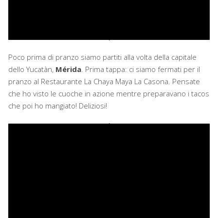
Poco prima di pranzo siamo partiti alla volta della capitale
dello Yucatàn,
Mérida
. Prima tappa: ci siamo fermati per il
pranzo al Restaurante La Chaya Maya La Casona. Pensate
che ho visto le cuoche in azione mentre preparavano i tacos
che poi ho mangiato! Deliziosi!