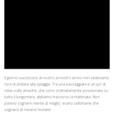
Il giorno successivo al nostro al nostro arrivo non vedevamo
l’ora di andare alla spiaggia. Tra una passeggiata e un po’ di
relax sulle amache, che sono ordinatamente posizionate su
tutto il lungomare, abbiamo trascorso la mattinata. Non
potevo sognare niente di meglio: erano settimane che
sognavo di rivivere l’estate!