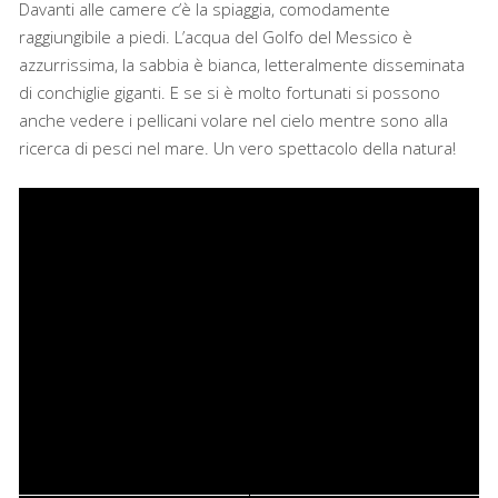
Davanti alle camere c’è la spiaggia, comodamente
raggiungibile a piedi. L’acqua del Golfo del Messico è
azzurrissima, la sabbia è bianca, letteralmente disseminata
di conchiglie giganti. E se si è molto fortunati si possono
anche vedere i pellicani volare nel cielo mentre sono alla
ricerca di pesci nel mare. Un vero spettacolo della natura!