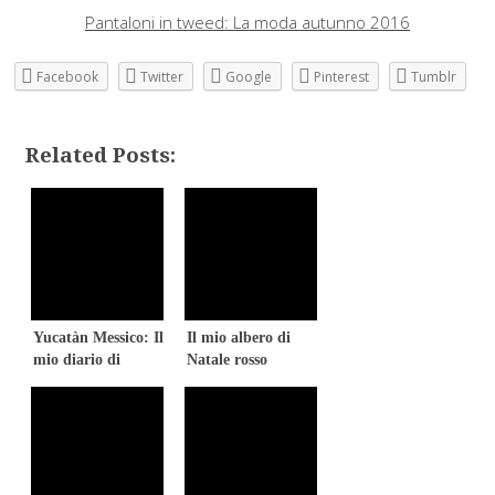
Pantaloni in tweed: La moda autunno 2016
Facebook
Twitter
Google
Pinterest
Tumblr
Related Posts:
Yucatàn Messico: Il
Il mio albero di
mio diario di
Natale rosso
viaggio – parte II