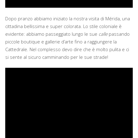
Dopo pranzo abbiamo iniziato la nostra visita di Mérida, una
cittadina bellissima e super colorata. Lo stile coloniale è
evidente: abbiamo passeggiato lungo le sue
calle
passando
piccole boutique e gallerie d’arte fino a raggiungere la
Cattedrale. Nel complesso devo dire che è molto pulita e ci
si sente al sicuro camminando per le sue strade!