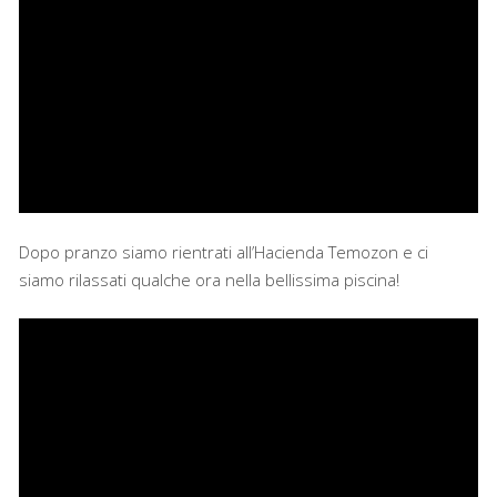
Dopo pranzo siamo rientrati all’Hacienda Temozon e ci
siamo rilassati qualche ora nella bellissima piscina!