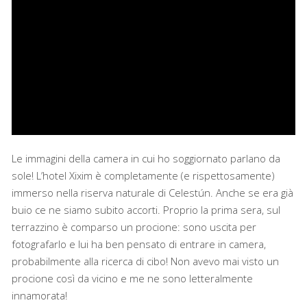
Le immagini della camera in cui ho soggiornato parlano da
sole! L’hotel Xixim è completamente (e rispettosamente)
immerso nella riserva naturale di Celestún. Anche se era già
buio ce ne siamo subito accorti. Proprio la prima sera, sul
terrazzino è comparso un procione: sono uscita per
fotografarlo e lui ha ben pensato di entrare in camera,
probabilmente alla ricerca di cibo! Non avevo mai visto un
procione così da vicino e me ne sono letteralmente
innamorata!