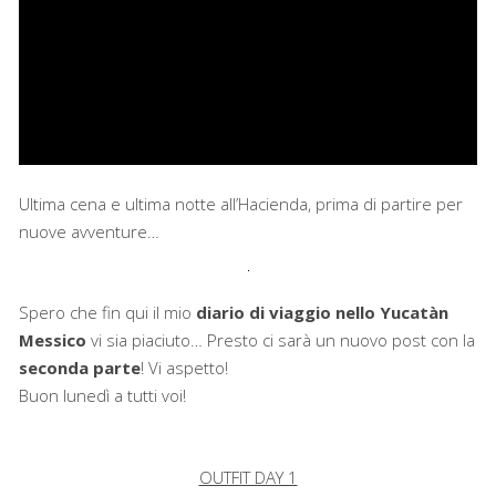
Ultima cena e ultima notte all’Hacienda, prima di partire per
nuove avventure…
Spero che fin qui il mio
diario di viaggio nello Yucatàn
Messico
vi sia piaciuto… Presto ci sarà un nuovo post con la
seconda parte
! Vi aspetto!
Buon lunedì a tutti voi!
OUTFIT DAY 1