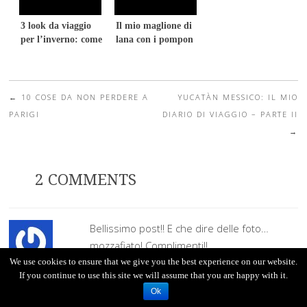
3 look da viaggio
Il mio maglione di
per l’inverno: come
lana con i pompon
mi vesto in viaggio?
←
10 COSE DA NON PERDERE A
YUCATÀN MESSICO: IL MIO
Post navigation
PARIGI
DIARIO DI VIAGGIO – PARTE II
→
2 COMMENTS
Bellissimo post!! E che dire delle foto…
mozzafiato! Complimenti!!
Se ti va, guarda qui il mio nuovo articolo
We use cookies to ensure that we give you the best experience on our website.
cristina
says:
If you continue to use this site we will assume that you are happy with it.
sulle calze da indossare quest’inverno.
Oct 25, 2016 at 18:35
Ok