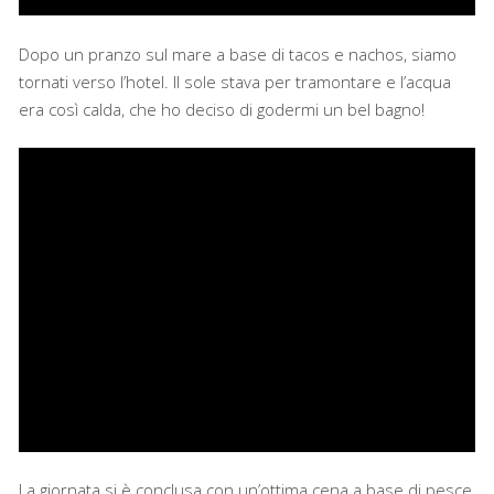
Dopo un pranzo sul mare a base di tacos e nachos, siamo
tornati verso l’hotel. Il sole stava per tramontare e l’acqua
era così calda, che ho deciso di godermi un bel bagno!
La giornata si è conclusa con un’ottima cena a base di pesce