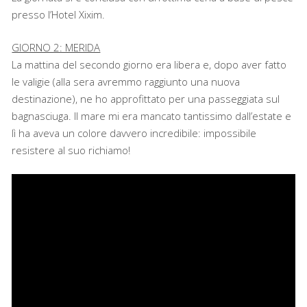
presso l’Hotel Xixim.
GIORNO 2: MERIDA
La mattina del secondo giorno era libera e, dopo aver fatto
le valigie (alla sera avremmo raggiunto una nuova
destinazione), ne ho approfittato per una passeggiata sul
bagnasciuga. Il mare mi era mancato tantissimo dall’estate e
lì ha aveva un colore davvero incredibile: impossibile
resistere al suo richiamo!