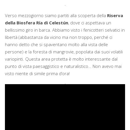
Verso mezzogiorno siamo partiti alla scoperta della
Riserva
della Biosfera Ría di Celestún
, dove ci aspettava un
bellissimo giro in barca. Abbiamo visto i fenicotteri selvatici in
libertà (abbastanza da vicino ma non troppo, perché ci
hanno detto che si spaventano molto alla vista delle
persone) e la foresta di mangrovie, popolata dai suoi volatili
variopinti. Questa area protetta è molto interessante dal
punto di vista paesaggistico e naturalistico… Non avevo mai
visto niente di simile prima d’ora!