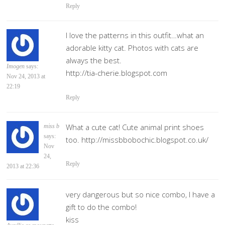
Reply
I love the patterns in this outfit…what an
adorable kitty cat. Photos with cats are
always the best.
Imogen
says:
http://tia-cherie.blogspot.com
Nov 24, 2013 at
22:19
Reply
What a cute cat! Cute animal print shoes
miss b
says:
too. http://missbbobochic.blogspot.co.uk/
Nov
24,
Reply
2013 at 22:36
very dangerous but so nice combo, I have a
gift to do the combo!
kiss