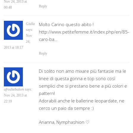
Nov 24, 2013 at
Reply
00:48
Molto Carino questo abito !
Giulia
says:
http://www.petitefemme.it/index.php/en/85-
Nov
caro-ba…
24,
2013 at 18:17
Reply
Di solito non amo mixare più fantasie ma le
linee di questa gonna e top sono così
semplici che si prestano bene a più colori e
afroditebalsen
says:
pattern!
Nov 24, 2013 at
Adorabili anche le ballerine leopardate, ne
22:19
cerco un paio da sempre :)
Arianna, Nymphashion ♡