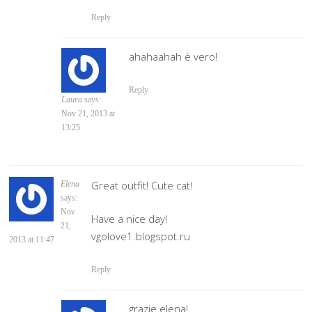
Reply
ahahaahah è vero!
Reply
Laura
says:
Nov 21, 2013 at
13:25
Great outfit! Cute cat!
Elena
says:
Nov
Have a nice day!
21,
vgolove1.blogspot.ru
2013 at 11:47
Reply
grazie elena!