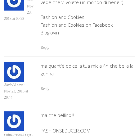
says:
vede che vi volete un mondo di bene :)
Nov
23,
Fashion and Cookies
2013 at 00:28
Fashion and Cookies on Facebook
Bloglovin
Reply
ma quant'è dolce la tua micia ^^ che bella la
gonna
Alixia88
says:
Reply
Nov 23, 2013 at
20:44
ma che bellino!!!
FASHIONSEDUCER.COM
seductivedevil
says: