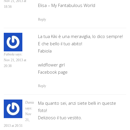
Nov 21, 2013 at
Elisa – My Fantabulous World
18:56
Reply
La tua Kiki è una meraviglia, lo dico sempre!
E che bello il tuo abito!
Fabiola
Fabiola
says:
Nov 21, 2013 at
wildflower girl
20:38
Facebook page
Reply
Ma quanto sei, anzi siete belli in queste
Dania
says:
foto!
Nov
Delizioso il tuo vestito.
21,
2013 at 20:51