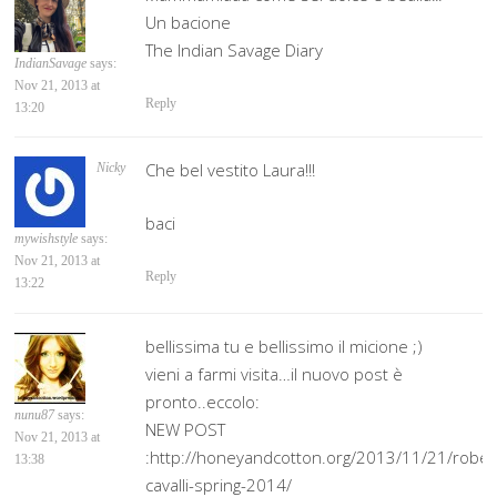
Un bacione
The Indian Savage Diary
IndianSavage
says:
Nov 21, 2013 at
Reply
13:20
Che bel vestito Laura!!!
Nicky
baci
mywishstyle
says:
Nov 21, 2013 at
Reply
13:22
bellissima tu e bellissimo il micione ;)
vieni a farmi visita…il nuovo post è
pronto..eccolo:
nunu87
says:
NEW POST
Nov 21, 2013 at
:http://honeyandcotton.org/2013/11/21/rober
13:38
cavalli-spring-2014/