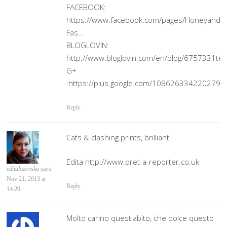
FACEBOOK:
https://www.facebook.com/pages/Honeyandco
Fas…
BLOGLOVIN:
http://www.bloglovin.com/en/blog/6757331te
G+
:https://plus.google.com/108626334220279
Reply
Cats & clashing prints, brilliant!
Edita http://www.pret-a-reporter.co.uk
editalozovska
says:
Nov 21, 2013 at
Reply
14:20
Molto carino quest'abito, che dolce questo