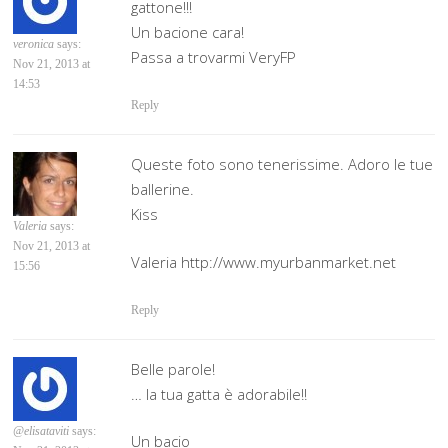
gattone!!!
Un bacione cara!
veronica
says:
Passa a trovarmi VeryFP
Nov 21, 2013 at
14:53
Reply
Queste foto sono tenerissime. Adoro le tue
ballerine.
Kiss
Valeria
says:
Nov 21, 2013 at
Valeria http://www.myurbanmarket.net
15:56
Reply
Belle parole!
… la tua gatta è adorabile!!
@elisataviti
says:
Un bacio