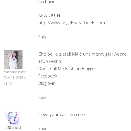
Un bacio
NEW OUTFIT
http://www.angelswearheels.com
Reply
Che bellle siete!! Kiki è una meraviglia!! Adoro
il tuo vestito!
Don't Call Me Fashion Blogger
francesca r
says:
Facebook
Nov 21, 2013 at
Bloglovin'
21:15
Reply
I love your cat!!! So cute!!!
xoxo