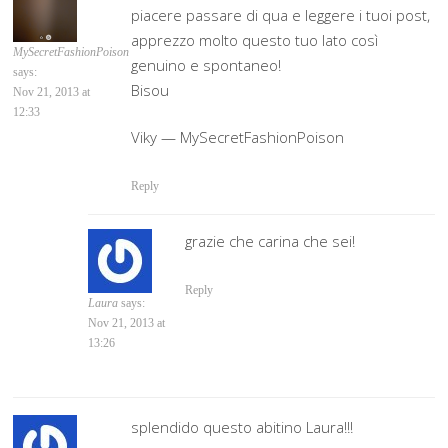
piacere passare di qua e leggere i tuoi post,
apprezzo molto questo tuo lato così
MySecretFashionPoison
genuino e spontaneo!
says:
Bisou
Nov 21, 2013 at
12:33
Viky — MySecretFashionPoison
Reply
grazie che carina che sei!
Reply
Laura
says:
Nov 21, 2013 at
13:26
splendido questo abitino Laura!!!