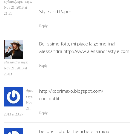
styleandpaper
says:
Nov 21, 2013 at
Style and Paper
21:51
Reply
Bellissime foto, mi piace la gonnellina!
Alessandra http://www.alessandrastyle.com
alessandra
says:
Reply
Nov 21, 2013 at
23:03
http://xoprimaxo.blogspot.com/
Agaa
says:
cool outfit!
Nov
21,
Reply
2013 at 23:27
bel post foto fantastiche e la micia