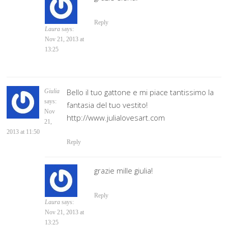
Reply
Laura
says:
Nov 21, 2013 at
13:25
Bello il tuo gattone e mi piace tantissimo la
Giulia
says:
fantasia del tuo vestito!
Nov
http://www.julialovesart.com
21,
2013 at 11:50
Reply
grazie mille giulia!
Reply
Laura
says:
Nov 21, 2013 at
13:25