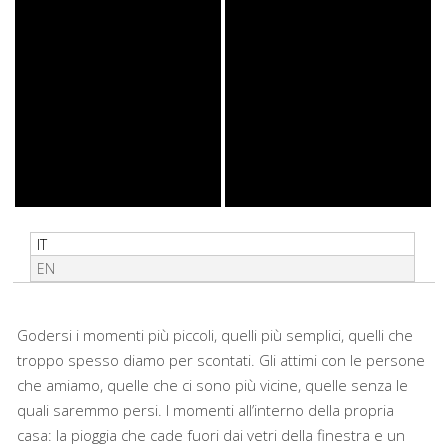
IT
EN
Godersi i momenti più piccoli, quelli più semplici, quelli che
troppo spesso diamo per scontati. Gli attimi con le persone
che amiamo, quelle che ci sono più vicine, quelle senza le
quali saremmo persi. I momenti all’interno della propria
casa: la pioggia che cade fuori dai vetri della finestra e un