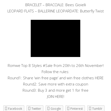
BRACELET – BRACCIALE: Bees Gioielli
LEOPARD FLATS – BALLERINE LEOPARDATE: Butterfly Twist
Romwe Top 8 Styles #Sale from 20th to 26th November!
Follow the rules:
Round1: Share ‘win free page’ and win free clothes HERE
Round2: Save more with extra coupon
Round3: Buy 3 and more get 1 for free
HERE
JOIN
!
Facebook
Twitter
Google
Pinterest
Tumblr