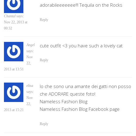
adorabileeeeeee!!! Tequila on the Rocks
Chantal
says:
Reply
Nov 22, 2013 at
00:32
cute outfit <3 you have such a lovely cat
Angel
says:
Nov
Reply
22,
2013 at 13:51
Io che sono una amante dei gatti non posso
elisa
says:
che ADORARE queste foto!
Nov
Nameless Fashion Blog
22,
Nameless Fashion Blog Facebook page
2013 at 15:21
Reply