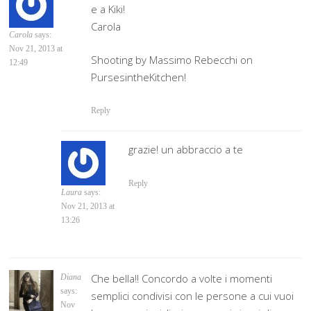
e a Kiki!
Carola
Carola
says:
Nov 21, 2013 at
Shooting by Massimo Rebecchi on
12:49
PursesintheKitchen!
Reply
grazie! un abbraccio a te
Reply
Laura
says:
Nov 21, 2013 at
13:26
Che bella!! Concordo a volte i momenti
Diana
says:
semplici condivisi con le persone a cui vuoi
Nov