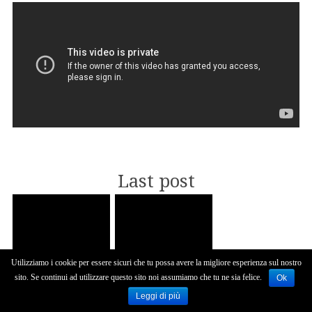
Last post
Utilizziamo i cookie per essere sicuri che tu possa avere la migliore esperienza sul nostro
READY, STEADY, GO:
MATRIMONIO
sito. Se continui ad utilizzare questo sito noi assumiamo che tu ne sia felice.
Ok
TURKEY ROAD TRIP...
BORROMEO -
Leggi di più
CASIRAGHI: TU...