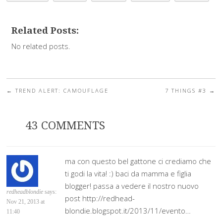
Related Posts:
No related posts.
←
TREND ALERT: CAMOUFLAGE
7 THINGS #3
→
Post navigation
43 COMMENTS
ma con questo bel gattone ci crediamo che
ti godi la vita! :) baci da mamma e figlia
blogger! passa a vedere il nostro nuovo
redheadblondie
says:
post http://redhead-
Nov 21, 2013 at
blondie.blogspot.it/2013/11/evento…
11:40