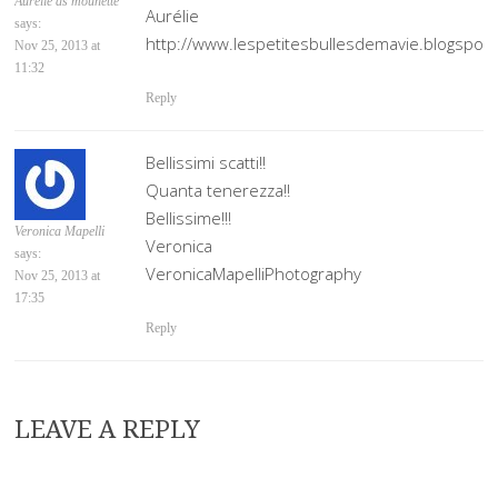
Aurélie as mounette
Aurélie
says:
http://www.lespetitesbullesdemavie.blogspot
Nov 25, 2013 at
11:32
Reply
Bellissimi scatti!!
Quanta tenerezza!!
Bellissime!!!
Veronica Mapelli
Veronica
says:
VeronicaMapelliPhotography
Nov 25, 2013 at
17:35
Reply
LEAVE A REPLY