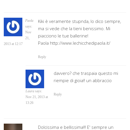
Kiki è veramente stupnda, lo dico sempre,
Paola
says:
ma si vede che la tieni benissimo. Mi
Nov
piacciono le tue ballerine!
21,
Paola http://www.lechicchedipaola.it/
2013 at 12:17
Reply
davvero? che traspaia questo mi
riempie di gioia!! un abbraccio
Laura
says:
Reply
Nov 21, 2013 at
13:26
Dolcissima e bellissima!!! E' sempre un