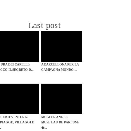
Last post
CURA DEI CAPELLI:
A BARCELLONA PER LA
ECCO IL SEGRETO D...
CAMPAGNA MONDO ...
FUERTEVENTURA:
MUGLER ANGEL
SPIAGGE, VILLAGGI E
MUSE EAU DE PARFUM:
..
�...