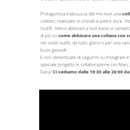
Protagonista indiscussa del mio look una
col
colletto, realizzato in cristalli e pietre dure.
l’outfit. Adoro abbinarli a look basici e sempli
di più su
come abbinare una collana con cr
nei vostri outfit, da tutti i giorni o per una se
buon giovedì!
E non dimenticate di seguirmi su Instagram e
speciale progetto in collaborazione con Marc 
Daisy!
Ci vediamo dalle 18:30 alle 20:00 da