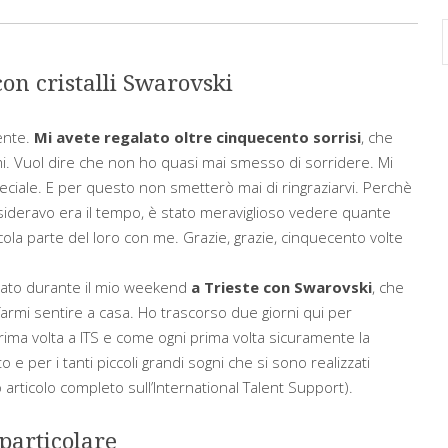
on cristalli Swarovski
ente.
Mi avete regalato oltre cinquecento sorrisi
, che
mi. Vuol dire che non ho quasi mai smesso di sorridere. Mi
peciale. E per questo non smetterò mai di ringraziarvi. Perchè
sideravo era il tempo
, è stato meraviglioso vedere quante
la parte del loro con me. Grazie, grazie, cinquecento volte
ttato durante il mio weekend
a Trieste con Swarovski
, che
mi sentire a casa. Ho trascorso due giorni qui per
prima volta a ITS e come ogni prima volta sicuramente la
to e per i tanti piccoli grandi sogni che si sono realizzati
o articolo completo sull’International Talent Support).
particolare