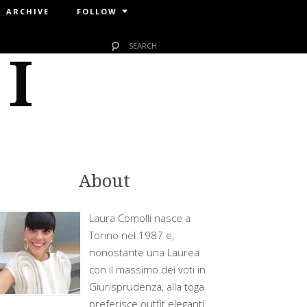
ARCHIVE
FOLLOW
 I
About
Laura Comolli nasce a
Torino nel 1987 e,
nonostante una Laurea
con il massimo dei voti in
Giurisprudenza, alla toga
preferisce outfit eleganti