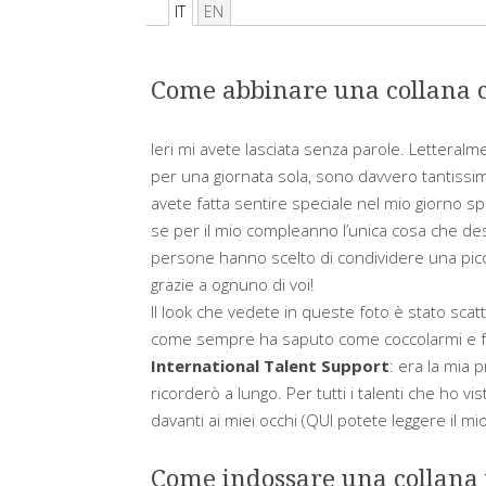
IT
EN
Come abbinare una collana c
Ieri mi avete lasciata senza parole. Letteralm
per una giornata sola, sono davvero tantissi
avete fatta sentire speciale nel mio giorno s
se per il mio compleanno
l’unica cosa che de
persone hanno scelto di condividere una picco
grazie a ognuno di voi!
Il look che vedete in queste foto è stato sca
come sempre ha saputo come coccolarmi e far
International Talent Support
: era la mia 
ricorderò a lungo. Per tutti i talenti che ho vis
davanti ai miei occhi (QUI potete leggere il mi
Come indossare una collana 