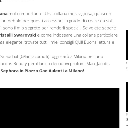
lana
molto importante. Una collana meravigliosa, quasi un
 Ho un debole per questi accessori, in grado di creare da soli
ci: sono il mio segreto per renderli speciali. Se volete sapere
istalli Swarovski
e come indossare una collana particolare
rata elegante, trovate tutti i miei consigli QUI! Buona lettura e
 Snapchat (@lauracomolli): oggi sarò a Milano per uno
Jacobs Beauty per il lancio dei nuovi profumi Marc Jacobs
 Sephora in Piazza Gae Aulenti a Milano!
.