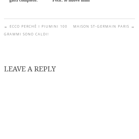
gatti completo:
Petit: le nuove mini
Gourmet Soup!
porzioni di cibo per
gatti
←
ECCO PERCHÈ I PIUMINI 100
MAISON ST-GERMAIN PARIS
→
Post navigation
GRAMMI SONO CALDI!
LEAVE A REPLY