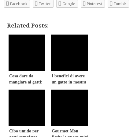
Facebook
Twitter
Google
Pinterest
Tumblr
Related Posts:
Cosa dare da
I benefici di avere
mangiare ai gatti:
un gatto in mostra
La mia esperienza!
con Friskies
Cibo umido per
Gourmet Mon