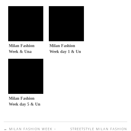
Milan Fashion
Milan Fashion
Week & Una
Week day 1 & Un
varsity jacket
abito bianco e nero
floreale
Milan Fashion
Week day 5 & Un
outfit rock
←
MILAN FASHION WEEK –
STREETSTYLE MILAN FASHION