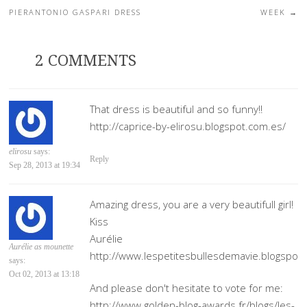
Post navigation
PIERANTONIO GASPARI DRESS
WEEK
→
2 COMMENTS
That dress is beautiful and so funny!!
http://caprice-by-elirosu.blogspot.com.es/
elirosu
says:
Reply
Sep 28, 2013 at 19:34
Amazing dress, you are a very beautifull girl!
Kiss
Aurélie
Aurélie as mounette
http://www.lespetitesbullesdemavie.blogspot
says:
Oct 02, 2013 at 13:18
And please don't hesitate to vote for me:
http://www.golden-blog-awards.fr/blogs/les-