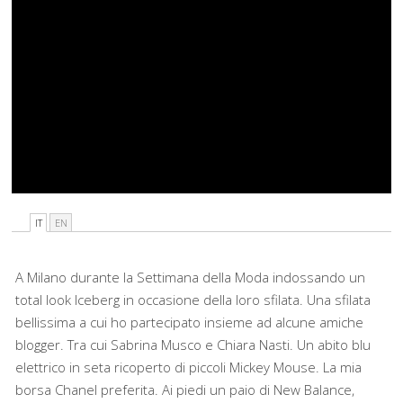
IT
EN
A Milano durante la Settimana della Moda indossando un
total look Iceberg in occasione della loro sfilata. Una sfilata
bellissima a cui ho partecipato insieme ad alcune amiche
blogger. Tra cui Sabrina Musco e Chiara Nasti. Un abito blu
elettrico in seta ricoperto di piccoli Mickey Mouse. La mia
borsa Chanel preferita. Ai piedi un paio di New Balance,