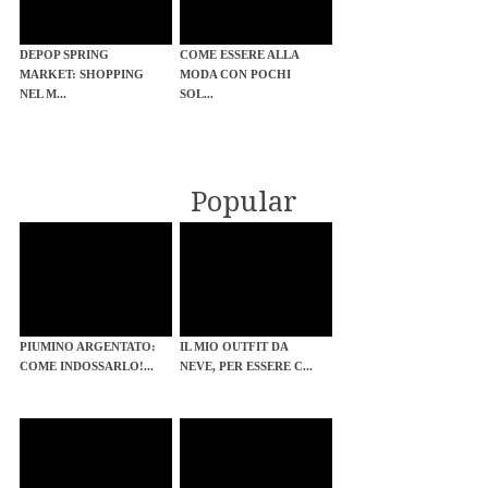
DEPOP SPRING
COME ESSERE ALLA
MARKET: SHOPPING
MODA CON POCHI
NEL M...
SOL...
Popular
PIUMINO ARGENTATO:
IL MIO OUTFIT DA
COME INDOSSARLO!...
NEVE, PER ESSERE C...