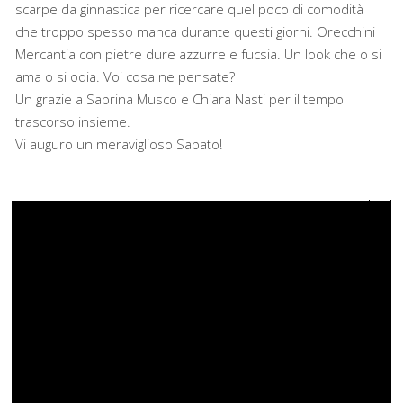
scarpe da ginnastica per ricercare quel poco di comodità
che troppo spesso manca durante questi giorni. Orecchini
Mercantia con pietre dure azzurre e fucsia. Un look che o si
ama o si odia. Voi cosa ne pensate?
Un grazie a Sabrina Musco e Chiara Nasti per il tempo
trascorso insieme.
Vi auguro un meraviglioso Sabato!