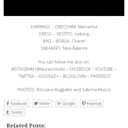
EARRINGS – ORECCHINI: Mercantia
DRESS – VESTITO: Iceberg
BAG – BORSA: Chanel
SNEAKERS: New Balance
You can follow me also on:
INSTAGRAM (@lauracomolli) – FACEBOOK – YOUTUBE –
TWITTER – GOOGLE+ – BLOGLOVIN – PINTEREST
PHOTOS: Rossana Boggiatto and Sabrina Musco
Facebook
Twitter
Google
Pinterest
Tumblr
Related Posts: