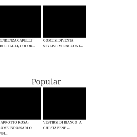
TENDENZA CAPELLI
COME SI DIVENTA
016: TAGLI, COLOR...
STYLIST: VI RACCONT...
Popular
CAPPOTTO ROSA:
VESTIRSI DI BIANCO: A
COME INDOSSARLO
CHI STA BENE ...
NSI...