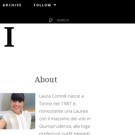
ARCHIVE
FOLLOW
 I
About
Laura Comolli nasce a
Torino nel 1987 e,
nonostante una Laurea
con il massimo dei voti in
Giurisprudenza, alla toga
preferisce outfit eleganti