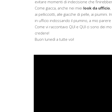
evitare momenti di indecisione che finirebb
Come giacca, anche nei miei
look da ufficio
,
ai pellicciotti, alle giacche di pelle, ai piumi
in ufficio indossando il piumino, a mio parere i
Come vi raccontavo
QUI
e
QUI
ci sono dei mo
credere!
Buon lunedì a tutte voi!