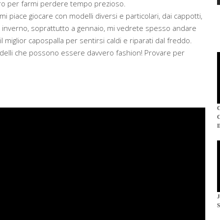
ero per farmi perdere tempo prezioso.
 mi piace giocare con modelli diversi e particolari, dai cappotti,
ni. In inverno, soprattutto a gennaio, mi vedrete spesso andare
l miglior capospalla per sentirsi caldi e riparati dal freddo.
delli che possono essere davvero fashion! Provare per
I
S