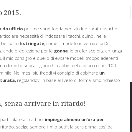
o 2015!
 da ufficio
per me sono fondamentali due caratteristiche:
icolare necessità di indossare i tacchi, quindi, nella
 bel paio di
stringate
, come il modello in vernice di Dr
grande predilezione per le
gonne
, le preferisco di gran lunga
, il mio consiglio è quello di evitare modelli troppo aderenti
ina di molto sopra il ginocchio abbinatela ad un collant 100
minile. Nei mesi più freddi vi consiglio di abbinare
un
tturata,
regolandovi in base al livello di formalismo richiesto
n, senza arrivare in ritardo!
particolare al mattino,
impiego almeno un’ora per
n ritardo, scelgo sempre il mio outfit la sera prima, così da