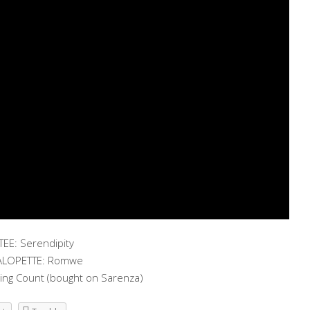
TEE: Serendipity
ALOPETTE: Romwe
ing Count (bought on Sarenza)