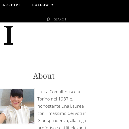
ARCHIVE
FOLLOW
 I
About
Laura Comolli nasce a
Torino nel 1987 e,
nonostante una Laurea
con il massimo dei voti in
Giurisprudenza, alla toga
preferisce outfit eleganti