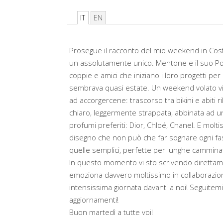
IT
EN
Prosegue il racconto del mio weekend in Cos
un assolutamente unico. Mentone e il suo Port
coppie e amici che iniziano i loro progetti per
sembrava quasi estate. Un weekend volato via
ad accorgercene: trascorso tra
bikini
e abiti 
chiaro, leggermente strappata, abbinata ad una 
profumi preferiti: Dior, Chloé, Chanel. E molt
disegno che non può che far sognare ogni fash
quelle semplici, perfette per lunghe camminate
In questo momento vi sto scrivendo direttam
emoziona davvero moltissimo in collaborazio
intensissima giornata davanti a noi! Seguitemi 
aggiornamenti!
Buon martedì a tutte voi!