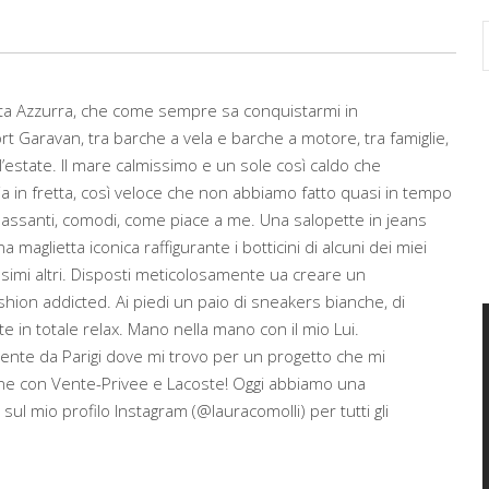
ta Azzurra, che come sempre sa conquistarmi in
 Garavan, tra barche a vela e barche a motore, tra famiglie,
 l’estate. Il mare calmissimo e un sole così caldo che
 in fretta, così veloce che non abbiamo fatto quasi in tempo
rilassanti, comodi, come piace a me. Una salopette in jeans
maglietta iconica raffigurante i botticini di alcuni dei miei
issimi altri. Disposti meticolosamente ua creare un
ion addicted. Ai piedi un paio di sneakers bianche, di
 in totale relax. Mano nella mano con il mio Lui.
ente da Parigi dove mi trovo per un progetto che mi
ne con Vente-Privee e Lacoste! Oggi abbiamo una
sul mio profilo Instagram (@lauracomolli) per tutti gli