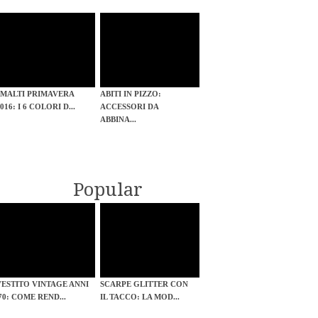
SMALTI PRIMAVERA
ABITI IN PIZZO:
016: I 6 COLORI D...
ACCESSORI DA
ABBINA...
Popular
VESTITO VINTAGE ANNI
SCARPE GLITTER CON
'70: COME REND...
IL TACCO: LA MOD...