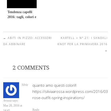
Tendenza capelli
2016: tagli, colori e
hairstyle
←
ABITI IN PIZZO: ACCESSORI
KARTELL + N° 21: I SANDALI
Post navigation
DA ABBINARE
KNOT PER LA PRIMAVERA 2016
→
2 COMMENTS
quanto amo questi colori!!
Silvia
https://silviaarossa.wordpress.com/2016/03/
rose-outfit-spring-inspirations/
Arossa
says:
Mar 28, 2016 at
Reply
14:45