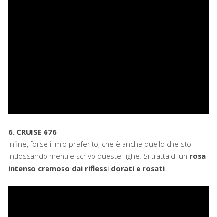
6. CRUISE 676
Infine, forse il mio preferito, che è anche quello che sto
indossando mentre scrivo queste righe. Si tratta di un
rosa
intenso cremoso dai riflessi dorati e rosati
.