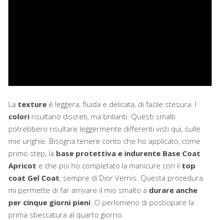
La
texture
è leggera, fluida e delicata, di facile stesura. I
colori
risultano discreti, ma brillanti. Questi smalti
potrebbero risultare leggermente differenti visti qui, sulle
mie unghie. Bisogna tenere conto che ho applicato, come
primo step, la
base protettiva e indurente Base Coat
Apricot
e che poi ho completato la manicure con il
top
coat Gel Coat
, sempre di Dior Vernis. Questa procedura
mi permette di far arrivare il mio smalto a
durare anche
per cinque giorni pieni
. O perlomeno di posticipare la
prima sbeccatura al quarto giorno.