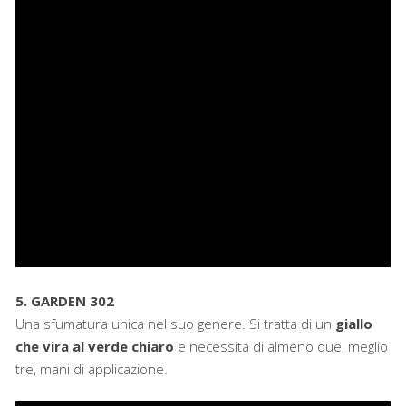
5. GARDEN 302
Una sfumatura unica nel suo genere. Si tratta di un
giallo
che vira al verde chiaro
e necessita di almeno due, meglio
tre, mani di applicazione.