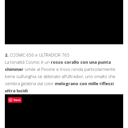
2.
COSMIC 656 e ULTRADIOR 765
La tonalità Cosmic è un
rosso corallo con una punta
shimmer
simile al Pivoine e trovo renda particolarmente
bene sull’unghia se abbinato all’Ultradior, uno smalto che
sembra gelatina dal color
melograno con mille riflessi
ultra lucidi
.
Save