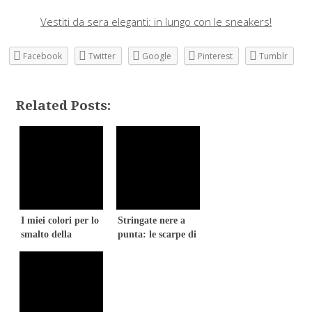
Vestiti da sera eleganti: in lungo con le sneakers!
Facebook
Twitter
Google
Pinterest
Tumblr
Related Posts:
I miei colori per lo
Stringate nere a
smalto della
punta: le scarpe di
primavera estate
tendenza per la
2015
primavera 2016