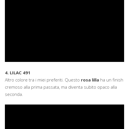
4. LILAC 491
Altro colore tra i miei preferiti. Questo
rosa lilla
ha un finish
cremoso alla prima passata, ma diventa subito opaco alla
seconda.