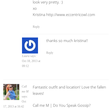
look very pretty. :)
xo
Kristina http://www.eccentricowl.com
Reply
thanks so much kristina!!
Reply
Laura
says:
Oct 18, 2013 at
09:12
Fantastic outfit and location! Love the fallen
Call
me M
leaves!
says:
Oct
Call me M | Do You Speak Gossip?
17, 2013 at 16:42