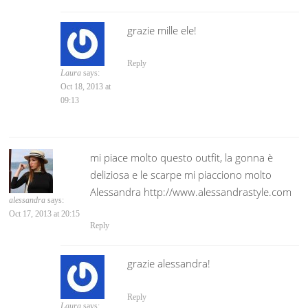
grazie mille ele!
Reply
Laura
says:
Oct 18, 2013 at
09:13
mi piace molto questo outfit, la gonna è
deliziosa e le scarpe mi piacciono molto
Alessandra http://www.alessandrastyle.com
alessandra
says:
Oct 17, 2013 at 20:15
Reply
grazie alessandra!
Reply
Laura
says: