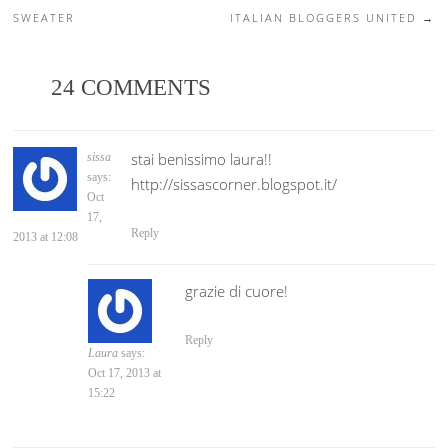
Post navigation
SWEATER
ITALIAN BLOGGERS UNITED
→
24 COMMENTS
stai benissimo laura!!
sissa
says:
http://sissascorner.blogspot.it/
Oct
17,
Reply
2013 at 12:08
grazie di cuore!
Reply
Laura
says:
Oct 17, 2013 at
15:22