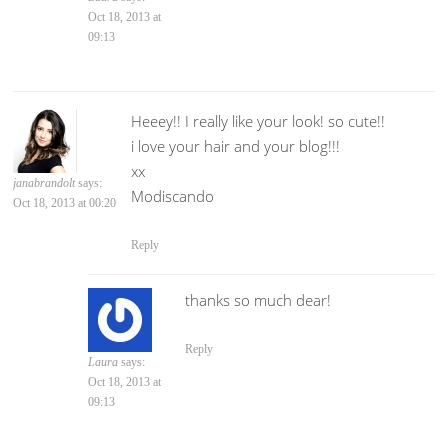
Oct 18, 2013 at
09:13
Heeey!! I really like your look! so cute!!
i love your hair and your blog!!!
xx
janabrandolt
says:
Modiscando
Oct 18, 2013 at 00:20
Reply
thanks so much dear!
Reply
Laura
says:
Oct 18, 2013 at
09:13