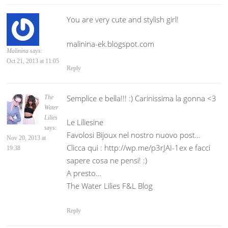
You are very cute and stylish girl!
malinina-ek.blogspot.com
Malinina
says:
Oct 21, 2013 at 11:05
Reply
Semplice e bella!!! :) Carinissima la gonna <3
The
Water
Lilies
Le Liliesine
says:
Favolosi Bijoux nel nostro nuovo post…
Nov 20, 2013 at
Clicca qui : http://wp.me/p3rJAI-1ex e facci
19:38
sapere cosa ne pensi! :)
A presto…
The Water Lilies F&L Blog
Reply