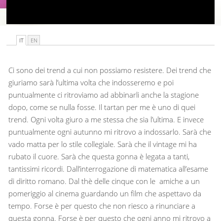
IT
EN
Ci sono dei trend a cui non possiamo resistere. Dei trend che
giuriamo sarà l’ultima volta che indosseremo e poi
puntualmente ci ritroviamo ad abbinarli anche la stagione
dopo, come se nulla fosse. Il tartan per me è uno di quei
trend. Ogni volta giuro a me stessa che sia l’ultima. E invece
puntualmente ogni autunno mi ritrovo a indossarlo. Sarà che
vado matta per lo stile collegiale. Sarà che il vintage mi ha
rubato il cuore. Sarà che questa gonna è legata a tanti,
tantissimi ricordi. Dall’interrogazione di matematica all’esame
di diritto romano. Dal thè delle cinque con le amiche a un
pomeriggio al cinema guardando un film che aspettavo da
tempo. Forse è per questo che non riesco a rinunciare a
questa gonna. Forse è per questo che ogni anno mi ritrovo a