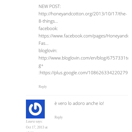
NEW POST:
http://honeyandcotton.org/2013/10/17/the-
8-things…
facebook:
https://www.facebook.com/pages/Honeyandco
Fas…
bloglovin:
http://www.bloglovin.com/en/blog/6757331te
g+
:https://plus.google.com/1086263342202798
Reply
è vero lo adoro anche io!
Reply
Laura
says:
Oct 17, 2013 at