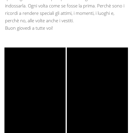
indossarla. Ogni volta come se fosse la prima. Perchè sono i
ricordi a rendere speciali gli attimi, i momenti, i luoghi e,
perchè no, alle volte anche i vestiti.
Buon giovedì a tutte voi!