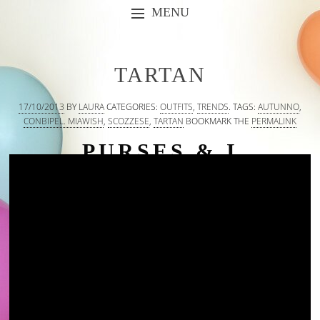
MENU
SKIP TO CONTENT
TARTAN
17/10/2013
BY
LAURA
CATEGORIES:
OUTFITS
,
TRENDS
.
TAGS:
AUTUNNO
,
CONBIPEL. MIAWISH
,
SCOZZESE
,
TARTAN
BOOKMARK THE
PERMALINK
PURSES & I
by Laura Comolli