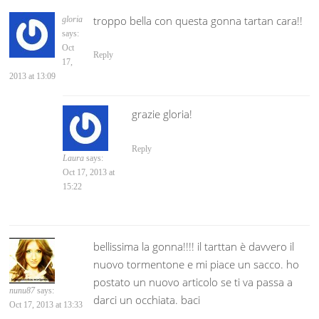
troppo bella con questa gonna tartan cara!!
gloria
says:
Oct
Reply
17,
2013 at 13:09
grazie gloria!
Reply
Laura
says:
Oct 17, 2013 at
15:22
bellissima la gonna!!!! il tarttan è davvero il
nuovo tormentone e mi piace un sacco. ho
postato un nuovo articolo se ti va passa a
nunu87
says:
darci un occhiata. baci
Oct 17, 2013 at 13:33