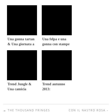
Una gonna tartan
Una felpa e una
& Una giornata a
gonna con stampe
Milano
& Un outfit casual
chic
Trend Jungle &
Trend autunno
Una camicia
2013:
elegante
Impermeabile rosa
& Dolcevita con
Mickey Mouse
←
THE THOUSAND FRINGES
CON IL NASTRO ROSA –