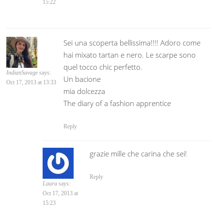
15:22
Sei una scoperta bellissima!!!! Adoro come
hai mixato tartan e nero. Le scarpe sono
quel tocco chic perfetto.
IndianSavage
says:
Un bacione
Oct 17, 2013 at 13:33
mia dolcezza
The diary of a fashion apprentice
Reply
grazie mille che carina che sei!
Reply
Laura
says:
Oct 17, 2013 at
15:23