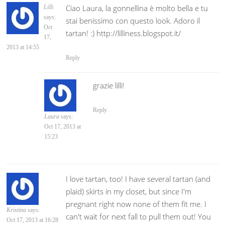
Ciao Laura, la gonnellina è molto bella e tu
Lilli
says:
stai benissimo con questo look. Adoro il
Oct
tartan! :) http://lilliness.blogspot.it/
17,
2013 at 14:55
Reply
grazie lilli!
Reply
Laura
says:
Oct 17, 2013 at
15:23
I love tartan, too! I have several tartan (and
plaid) skirts in my closet, but since I'm
pregnant right now none of them fit me. I
Kristina
says:
can't wait for next fall to pull them out! You
Oct 17, 2013 at 16:28