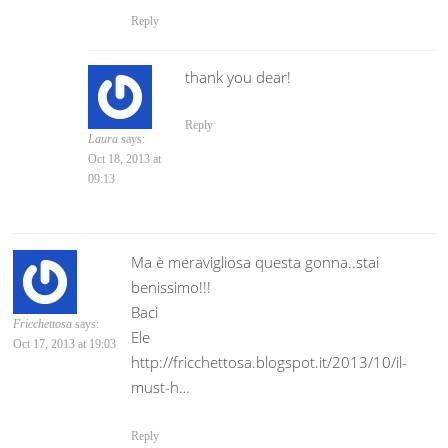
Reply
thank you dear!
Reply
Laura
says:
Oct 18, 2013 at
09:13
Ma è meravigliosa questa gonna..stai
benissimo!!!
Baci
Fricchettosa
says:
Ele
Oct 17, 2013 at 19:03
http://fricchettosa.blogspot.it/2013/10/il-
must-h…
Reply