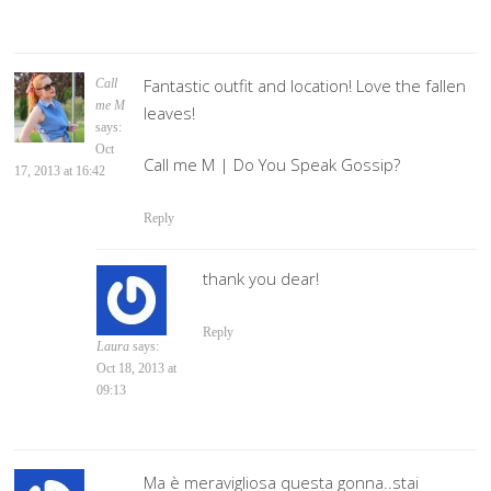
Fantastic outfit and location! Love the fallen
Call
me M
leaves!
says:
Oct
Call me M | Do You Speak Gossip?
17, 2013 at 16:42
Reply
thank you dear!
Reply
Laura
says:
Oct 18, 2013 at
09:13
Ma è meravigliosa questa gonna..stai