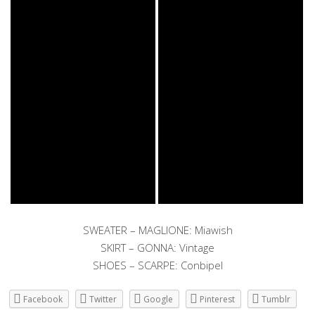
SWEATER – MAGLIONE: Miawish
SKIRT – GONNA: Vintage
SHOES – SCARPE: Conbipel
Facebook
Twitter
Google
Pinterest
Tumblr