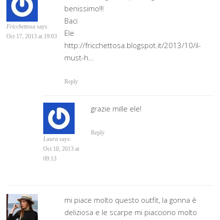
benissimo!!!
Baci
Fricchettosa
says:
Ele
Oct 17, 2013 at 19:03
http://fricchettosa.blogspot.it/2013/10/il-
must-h…
Reply
grazie mille ele!
Reply
Laura
says:
Oct 18, 2013 at
09:13
mi piace molto questo outfit, la gonna è
deliziosa e le scarpe mi piacciono molto