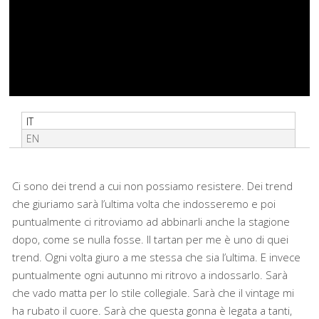
IT
EN
Ci sono dei trend a cui non possiamo resistere. Dei trend
che giuriamo sarà l’ultima volta che indosseremo e poi
puntualmente ci ritroviamo ad abbinarli anche la stagione
dopo, come se nulla fosse. Il tartan per me è uno di quei
trend. Ogni volta giuro a me stessa che sia l’ultima. E invece
puntualmente ogni autunno mi ritrovo a indossarlo. Sarà
che vado matta per lo stile collegiale. Sarà che il vintage mi
ha rubato il cuore. Sarà che questa gonna è legata a tanti,