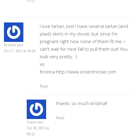
15:23
I love tartan, too! I have several tartan (and
plaid) skirts in my closet, but since I'm
pregnant right now none of them fit me. I
Kristina
says:
can't wait for next fall to pull them out! You
Oct 17, 2013 at 16:28
look very pretty. :)
xo
Kristina http://www.eccentricowl.com
Reply
thanks so much kristina!!
Reply
Laura
says:
Oct 18, 2013 at
09:12