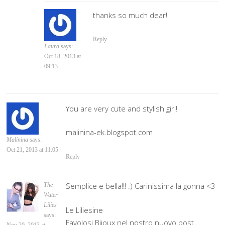
thanks so much dear!
Reply
Laura
says:
Oct 18, 2013 at
09:13
You are very cute and stylish girl!
malinina-ek.blogspot.com
Malinina
says:
Oct 21, 2013 at 11:05
Reply
Semplice e bella!!! :) Carinissima la gonna <3
The
Water
Lilies
Le Liliesine
says:
Favolosi Bijoux nel nostro nuovo post…