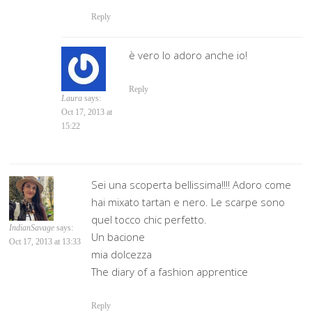
Reply
è vero lo adoro anche io!
Reply
Laura
says:
Oct 17, 2013 at
15:22
Sei una scoperta bellissima!!!! Adoro come
hai mixato tartan e nero. Le scarpe sono
quel tocco chic perfetto.
IndianSavage
says:
Un bacione
Oct 17, 2013 at 13:33
mia dolcezza
The diary of a fashion apprentice
Reply