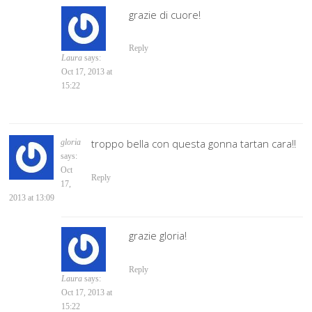
grazie di cuore!
Reply
Laura
says:
Oct 17, 2013 at
15:22
troppo bella con questa gonna tartan cara!!
gloria
says:
Oct
Reply
17,
2013 at 13:09
grazie gloria!
Reply
Laura
says:
Oct 17, 2013 at
15:22