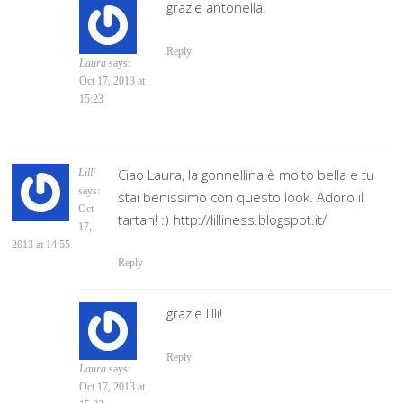
grazie antonella!
Reply
Laura
says:
Oct 17, 2013 at
15:23
Ciao Laura, la gonnellina è molto bella e tu
Lilli
says:
stai benissimo con questo look. Adoro il
Oct
tartan! :) http://lilliness.blogspot.it/
17,
2013 at 14:55
Reply
grazie lilli!
Reply
Laura
says:
Oct 17, 2013 at