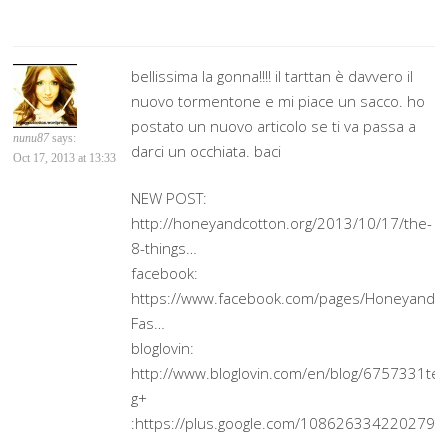
bellissima la gonna!!!! il tarttan è davvero il
nuovo tormentone e mi piace un sacco. ho
postato un nuovo articolo se ti va passa a
nunu87
says:
darci un occhiata. baci
Oct 17, 2013 at 13:33
NEW POST:
http://honeyandcotton.org/2013/10/17/the-
8-things…
facebook:
https://www.facebook.com/pages/Honeyandco
Fas…
bloglovin:
http://www.bloglovin.com/en/blog/6757331te
g+
:https://plus.google.com/108626334220279