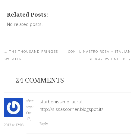
Related Posts:
No related posts.
←
THE THOUSAND FRINGES
CON IL NASTRO ROSA – ITALIAN
Post navigation
SWEATER
BLOGGERS UNITED
→
24 COMMENTS
stai benissimo laura!!
sissa
says:
http://sissascorner.blogspot.it/
Oct
17,
Reply
2013 at 12:08