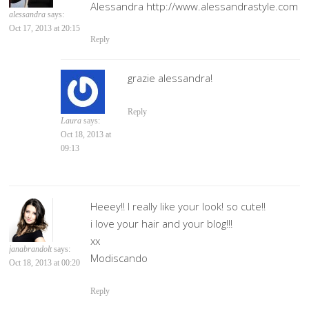
Alessandra http://www.alessandrastyle.com
alessandra
says:
Oct 17, 2013 at 20:15
Reply
grazie alessandra!
Reply
Laura
says:
Oct 18, 2013 at
09:13
Heeey!! I really like your look! so cute!!
i love your hair and your blog!!!
xx
janabrandolt
says:
Modiscando
Oct 18, 2013 at 00:20
Reply