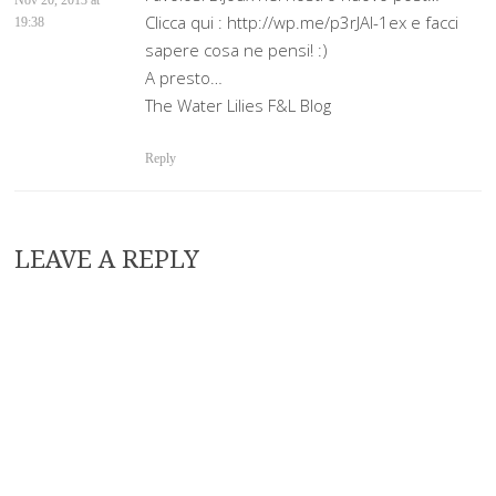
Nov 20, 2013 at
Clicca qui : http://wp.me/p3rJAI-1ex e facci
19:38
sapere cosa ne pensi! :)
A presto…
The Water Lilies F&L Blog
Reply
LEAVE A REPLY