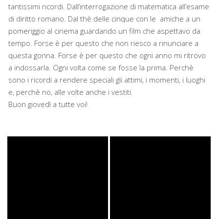
tantissimi ricordi. Dall’interrogazione di matematica all’esame
di diritto romano. Dal thè delle cinque con le amiche a un
pomeriggio al cinema guardando un film che aspettavo da
tempo. Forse è per questo che non riesco a rinunciare a
questa gonna. Forse è per questo che ogni anno mi ritrovo
a indossarla. Ogni volta come se fosse la prima. Perchè
sono i ricordi a rendere speciali gli attimi, i momenti, i luoghi
e, perchè no, alle volte anche i vestiti.
Buon giovedì a tutte voi!