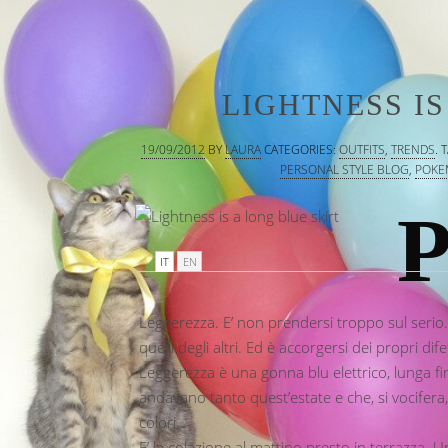
LIGHTNESS IS
19/09/2012
BY
LAURA
CATEGORIES:
OUTFITS
,
TRENDS
.
T
PERSONAL STYLE BLOG
,
POKE
P
IT
EN
Leggerezza. E’ non prendersi troppo sul serio. 
quelli degli altri. Ed è accorgersi dei propri difet
Leggerezza è una gonna blu elettrico, lunga fin
andavano tanto quest’estate e che, si vocife
colori.
E’ la colazione al mattino presto in terrazza. U