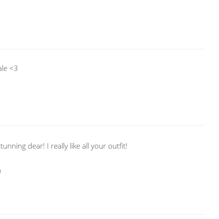
ale <3
nning dear! I really like all your outfit!
m