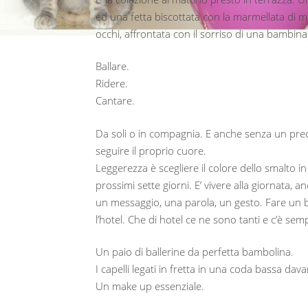
ed una fetta biscottata con la marmellata di mo
occhi, affrontata con il sorriso di una bambina 
Ballare.
Ridere.
Cantare.
Da soli o in compagnia. E anche senza un pre
seguire il proprio cuore.
Leggerezza è scegliere il colore dello smalto i
prossimi sette giorni. E’ vivere alla giornata
un messaggio, una parola, un gesto. Fare un b
l’hotel. Che di hotel ce ne sono tanti e c’è se
Un paio di ballerine da perfetta bambolina.
I capelli legati in fretta in una coda bassa dava
Un make up essenziale.