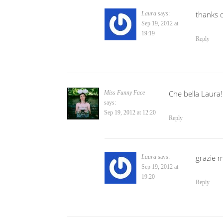
thanks d
Laura
says:
Sep 19, 2012 at
19:19
Reply
Che bella Laura!
Miss Funny Face
says:
Sep 19, 2012 at 12:20
Reply
grazie mi
Laura
says:
Sep 19, 2012 at
19:20
Reply