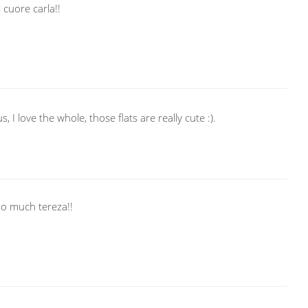
i cuore carla!!
 I love the whole, those flats are really cute :).
so much tereza!!