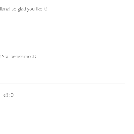
iana! so glad you like it!
! Stai benissimo :D
lle!! :D