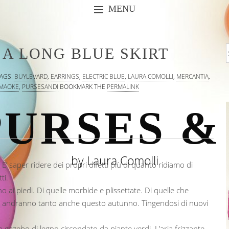
MENU
SKIP TO CONTENT
 A LONG BLUE SKIRT
AGS:
BUYLEVARD
,
EARRINGS
,
ELECTRIC BLUE
,
LAURA COMOLLI
,
MERCANTIA
,
MAOKE
,
PURSESANDI
BOOKMARK THE
PERMALINK
URSES &
by Laura Comolli
E’ saper ridere dei propri difetti più di quanto ridiamo di
ti.
o ai piedi. Di quelle morbide e plissettate. Di quelle che
ra, andranno tanto anche questo autunno. Tingendosi di nuovi
n gazebo di legno circondato da piante verdi. L’aria frizzante