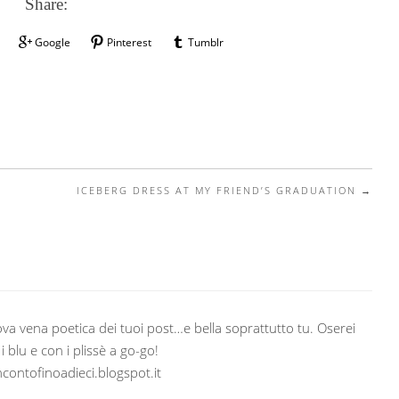
Share:
Google
Pinterest
Tumblr
ICEBERG DRESS AT MY FRIEND’S GRADUATION
→
va vena poetica dei tuoi post…e bella soprattutto tu. Oserei
 i blu e con i plissè a go-go!
ncontofinoadieci.blogspot.it