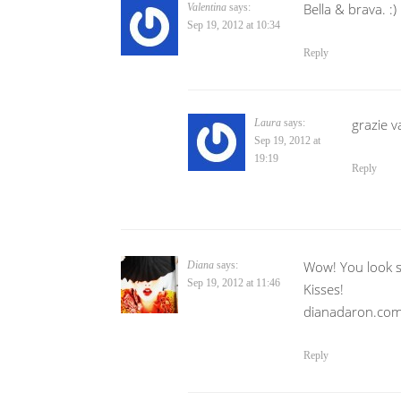
Bella & brava. :)
Valentina
says:
Sep 19, 2012 at 10:34
Reply
grazie v
Laura
says:
Sep 19, 2012 at
19:19
Reply
Wow! You look stu
Diana
says:
Sep 19, 2012 at 11:46
Kisses!
dianadaron.co
Reply