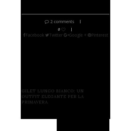
SHORTS: Hush Tulum shorts
2 comments
0
Facebook
Twitter
Google +
Pinterest
previous post
GILET LUNGO BIANCO: UN
OUTFIT ELEGANTE PER LA
PRIMAVERA