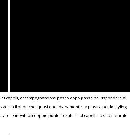
i miei capelli, accompagnandomi passo dopo passo nel rispondere al
izzo sia il phon che, quasi quotidianamente, la piastra per lo styling
arare le inevitabili doppie punte, restituire al capello la sua naturale