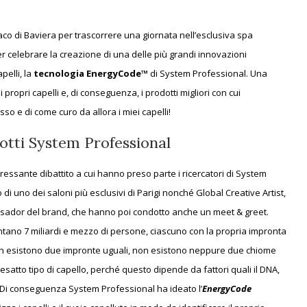
o di Baviera per trascorrere una giornata nell’esclusiva spa
celebrare la creazione di una delle più grandi innovazioni
pelli, la
tecnologia EnergyCode™
di System Professional. Una
 propri capelli e, di conseguenza, i prodotti migliori con cui
sso e di come curo da allora i miei capelli!
dotti System Professional
ressante dibattito a cui hanno preso parte i ricercatori di System
o di uno dei saloni più esclusivi di Parigi nonché Global Creative Artist,
ssador del brand, che hanno poi condotto anche un meet & greet.
ntano 7 miliardi e mezzo di persone, ciascuno con la propria impronta
e non esistono due impronte uguali, non esistono neppure due chiome
 esatto tipo di capello, perché questo dipende da fattori quali il DNA,
e… Di conseguenza System Professional ha ideato l’
EnergyCode