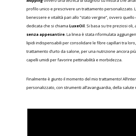
Mapping
ovvero una tecnica di diagnosi su misura che analizz
profilo unico e prescrivere un trattamento personalizzato. L
benessere e vitalità pari allo “stato vergine”, ovvero quello 
dedicata che si chiama
LuxeOil
. Si basa su tre preziosi oli
senza appesantire
. La linea è stata riformulata aggiungend
lipidi indispensabili per consolidare le fibre capillari tra lor
trattamento d’urto da salone, per una nutrizione ancora pi
capelli umidi per favorire pettinabilità e morbidezza.
Finalmente è giunto il momento del mio trattamento! All’int
personalizzato, con strumenti all’avanguardia, della salute 