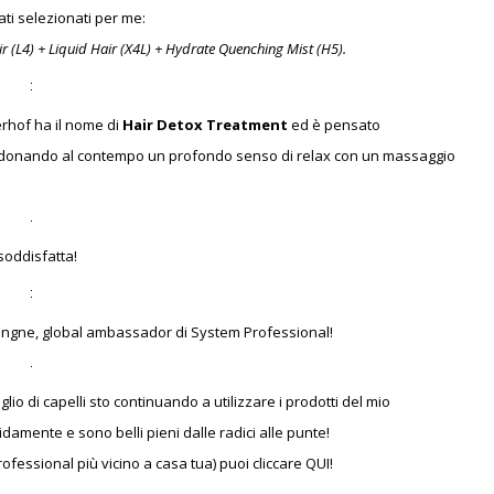
ati selezionati per me:
 (L4) + Liquid Hair (X4L) + Hydrate Quenching Mist (H5).
erhof ha il nome di
Hair Detox Treatment
ed è pensato
 donando al contempo un profondo senso di relax con un massaggio
 soddisfatta!
evingne, global ambassador di System Professional!
o di capelli sto continuando a utilizzare i prodotti del mio
amente e sono belli pieni dalle radici alle punte!
rofessional più vicino a casa tua) puoi cliccare QUI!