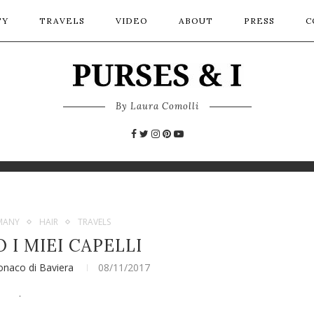
TY
TRAVELS
VIDEO
ABOUT
PRESS
C
By Laura Comolli
MANY
HAIR
TRAVELS
I MIEI CAPELLI
naco di Baviera
08/11/2017