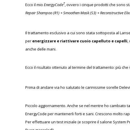
T
Ecco il mio
EnergyCode
, ovvero i cinque prodotti che sono st
Repair Shampoo (R1) + Smoothen Mask (S3) + Reconstructive Elixir
Il trattamento esclusivo a cui sono stata sottoposta al Lans
per
energizzare e riattivare cuoio capelluto e capelli
,
anche delle mani.
Ecco il risultato ottenuto al termine del trattamento: più che
Prima di andare via ho salutato le carinissime sorelle Del
Piccolo aggiornamento. Anche se nel mentre ho cambiato tagli
EnergyCode per mantenerli forti e sani. Crescono molto rapid
Per effettuare un test iniziale (e scoprire il salone System P