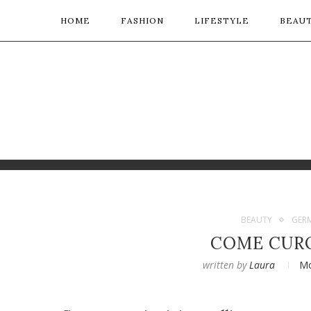
HOME
FASHION
LIFESTYLE
BEAU
BEAUTY
GER
COME CURO 
written by
Laura
Mo