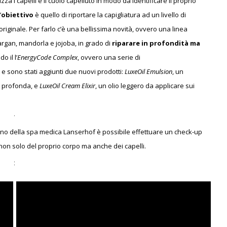
a i capelli e il cuoio capelluto in modo da identificare il proprio
’
obiettivo
è quello di riportare la capigliatura ad un livello di
originale. Per farlo c’è una bellissima novità, ovvero una linea
, argan, mandorla e jojoba, in grado di
riparare in profondità ma
o il l’
EnergyCode Complex
, ovvero una serie di
o, e sono stati aggiunti due nuovi prodotti:
LuxeOil Emulsion
, un
ù profonda, e
LuxeOil Cream Elixir
, un olio leggero da applicare sui
erno della spa medica Lanserhof è possibile effettuare un check-up
non solo del proprio corpo ma anche dei capelli.