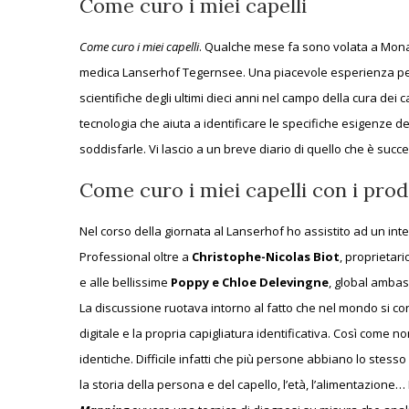
Come curo i miei capelli
Come curo i miei capelli
. Qualche mese fa sono volata a Monac
medica Lanserhof Tegernsee. Una piacevole esperienza per 
scientifiche degli ultimi dieci anni nel campo della cura dei ca
tecnologia che aiuta a identificare le specifiche esigenze dei
soddisfarle. Vi lascio a un breve diario di quello che è succe
Come curo i miei capelli con i pro
Nel corso della giornata al Lanserhof ho assistito ad un inte
Professional oltre a
Christophe-Nicolas Biot
, proprietari
e alle bellissime
Poppy e Chloe Delevingne
, global amba
La discussione ruotava intorno al fatto che nel mondo si co
digitale e la propria capigliatura identificativa. Così com
identiche. Difficile infatti che più persone abbiano lo stesso
la storia della persona e del capello, l’età, l’alimentazion