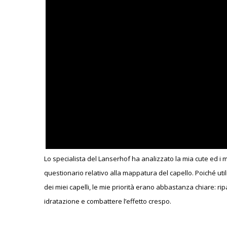
Lo specialista del Lanserhof ha analizzato la mia cute ed 
questionario relativo alla mappatura del capello. Poiché util
dei miei capelli, le mie priorità erano abbastanza chiare: rip
idratazione e combattere l’effetto crespo.