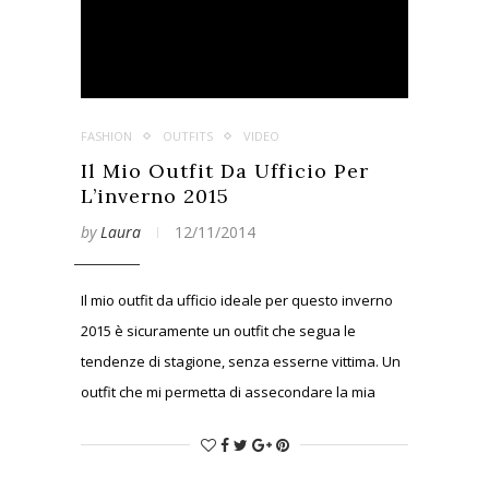
FASHION
OUTFITS
VIDEO
Il Mio Outfit Da Ufficio Per
L’inverno 2015
by
Laura
12/11/2014
Il mio outfit da ufficio ideale per questo inverno
2015 è sicuramente un outfit che segua le
tendenze di stagione, senza esserne vittima. Un
outfit che mi permetta di assecondare la mia
personalità, pur rimanendo coerente con il
contesto in cui mi trovo, che mi faccia sentire
femminile.