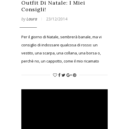
Outfit Di Natale: I Miei
Consigli!
by
Laura
23/12/2014
Per il giorno di Natale, sembrerà banale, ma vi
consiglio di indossare qualcosa di rosso: un
vestito, una scarpa, una collana, una borsa o,
perchè no, un cappotto, come il mio ricamato
interamente in pizzo. Il rosso fa subito Natale: è
un colore allegro, eccentrico, elegante, un colore
che non passa inosservato.