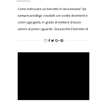
Come indossare un berretto in lana beanie? da
sempre prediligo i modelli con scritte divertenti e
colori sgargianti, in grado di mettere di buon
umore al primo sguardo. Già perchè il berretto di
lana deve colpire ed attirare l’attenzione, deve
essere l’elemento che spezza l’armonia,
l’elemento che sorprende, rendendo il nostro
look eccentrico e unico.