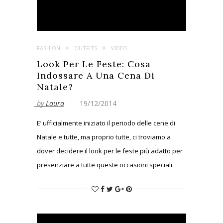
FASHION
OUTFITS
VIDEO
Look Per Le Feste: Cosa
Indossare A Una Cena Di
Natale?
by
Laura
19/12/2014
E’ ufficialmente iniziato il periodo delle cene di
Natale e tutte, ma proprio tutte, ci troviamo a
dover decidere il look per le feste più adatto per
presenziare a tutte queste occasioni speciali.
Prendete stasera per esempio: usciremo
dall’ufficio stanche e trafelate e avremo
sicuramente la prima cena di Natale lì ad
aspettarci. Cosa indossare?