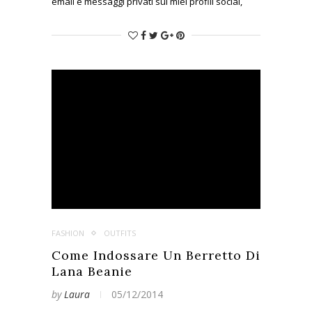
email e messaggi privati sui miei profili social,
dove mi chiedete consigli su cosa indossare per
l’ultima notte dell’anno. Per questo motivo ho
deciso di anticipare il primo post sui consigli di
Capodanno ad oggi, così, potrete già portarvi
avanti con gli acquisti per la notte più speciale
dell’anno.
FASHION
OUTFITS
Come Indossare Un Berretto Di
Lana Beanie
by
Laura
05/12/2014