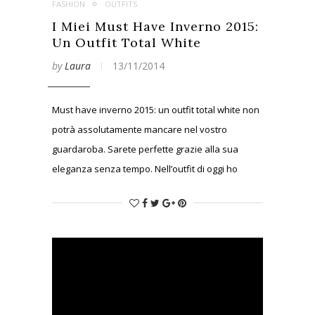
FASHION
OUTFITS
I Miei Must Have Inverno 2015:
Un Outfit Total White
by
Laura
13/11/2014
Must have inverno 2015: un outfit total white non
potrà assolutamente mancare nel vostro
guardaroba. Sarete perfette grazie alla sua
eleganza senza tempo. Nell’outfit di oggi ho
scelto di abbinare un maglione in lana con le
maniche corte ad un paio di pantaloni dello
stesso colore, modello “a sigaretta”, per
evidenziare la forma della gamba ed allungare la
figura.