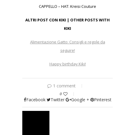
CAPPELLO – HAT: Kreisi Couture
ALTRI POST CON KIKI | OTHER POSTS WITH
KIKI
Alimentazione Gatto: Consigli e regole da
seguire!
Happy birthday Kiki!
1 comment
0
Facebook
Twitter
Google +
Pinterest