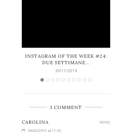
INSTAGRAM OF THE WEEK #24:
VIDE
DUE SETTIMANE...
30/11/2014
1 COMMENT
CAROLINA
REPLY
09/02/2015 at 11:33